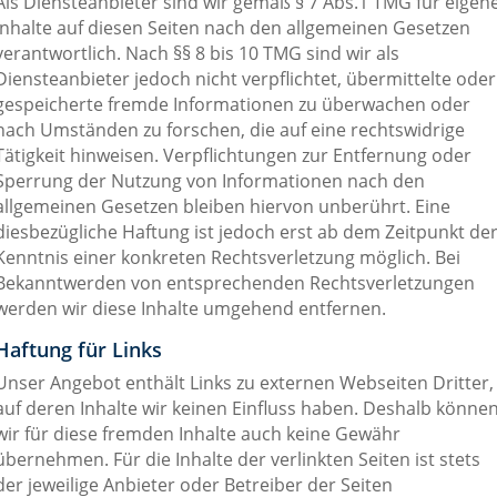
Als Diensteanbieter sind wir gemäß § 7 Abs.1 TMG für eigen
Inhalte auf diesen Seiten nach den allgemeinen Gesetzen
verantwortlich. Nach §§ 8 bis 10 TMG sind wir als
Diensteanbieter jedoch nicht verpflichtet, übermittelte oder
gespeicherte fremde Informationen zu überwachen oder
nach Umständen zu forschen, die auf eine rechtswidrige
Tätigkeit hinweisen. Verpflichtungen zur Entfernung oder
Sperrung der Nutzung von Informationen nach den
allgemeinen Gesetzen bleiben hiervon unberührt. Eine
diesbezügliche Haftung ist jedoch erst ab dem Zeitpunkt de
Kenntnis einer konkreten Rechtsverletzung möglich. Bei
Bekanntwerden von entsprechenden Rechtsverletzungen
werden wir diese Inhalte umgehend entfernen.
Haftung für Links
Unser Angebot enthält Links zu externen Webseiten Dritter,
auf deren Inhalte wir keinen Einfluss haben. Deshalb könne
wir für diese fremden Inhalte auch keine Gewähr
übernehmen. Für die Inhalte der verlinkten Seiten ist stets
der jeweilige Anbieter oder Betreiber der Seiten