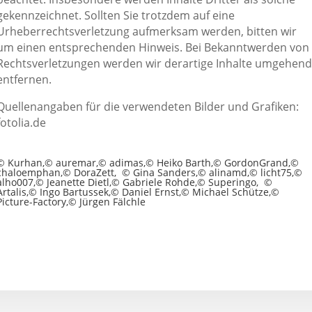
gekennzeichnet. Sollten Sie trotzdem auf eine
Urheberrechtsverletzung aufmerksam werden, bitten wir
um einen entsprechenden Hinweis. Bei Bekanntwerden von
Rechtsverletzungen werden wir derartige Inhalte umgehen
entfernen.
Quellenangaben für die verwendeten Bilder und Grafiken:
fotolia.de
© Kurhan,© auremar,© adimas,© Heiko Barth,© GordonGrand,©
chaloemphan,© DoraZett, © Gina Sanders,© alinamd,© licht75,©
alho007,© Jeanette Dietl,© Gabriele Rohde,© Superingo, ©
Artalis,© Ingo Bartussek,© Daniel Ernst,© Michael Schütze,©
Picture-Factory,© Jürgen Fälchle