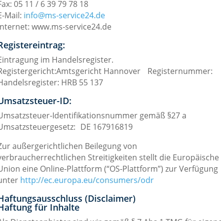
Fax: 05 11 / 6 39 79 78 18
E-Mail:
info@ms-service24.de
Internet: www.ms-service24.de
Registereintrag:
Eintragung im Handelsregister.
Registergericht:Amtsgericht Hannover Registernummer:
Handelsregister: HRB 55 137
Umsatzsteuer-ID:
Umsatzsteuer-Identifikationsnummer gemäß §27 a
Umsatzsteuergesetz: DE 167916819
Zur außergerichtlichen Beilegung von
verbraucherrechtlichen Streitigkeiten stellt die Europäische
Union eine Online-Plattform (“OS-Plattform”) zur Verfügung
unter
http://ec.europa.eu/consumers/odr
Haftungsausschluss (Disclaimer)
Haftung für Inhalte