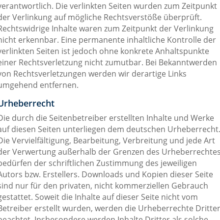
verantwortlich. Die verlinkten Seiten wurden zum Zeitpunkt
der Verlinkung auf mögliche Rechtsverstöße überprüft.
Rechtswidrige Inhalte waren zum Zeitpunkt der Verlinkung
nicht erkennbar. Eine permanente inhaltliche Kontrolle der
verlinkten Seiten ist jedoch ohne konkrete Anhaltspunkte
einer Rechtsverletzung nicht zumutbar. Bei Bekanntwerden
von Rechtsverletzungen werden wir derartige Links
umgehend entfernen.
Urheberrecht
Die durch die Seitenbetreiber erstellten Inhalte und Werke
auf diesen Seiten unterliegen dem deutschen Urheberrecht
Die Vervielfältigung, Bearbeitung, Verbreitung und jede Art
der Verwertung außerhalb der Grenzen des Urheberrechte
bedürfen der schriftlichen Zustimmung des jeweiligen
Autors bzw. Erstellers. Downloads und Kopien dieser Seite
sind nur für den privaten, nicht kommerziellen Gebrauch
gestattet. Soweit die Inhalte auf dieser Seite nicht vom
Betreiber erstellt wurden, werden die Urheberrechte Dritte
beachtet. Insbesondere werden Inhalte Dritter als solche